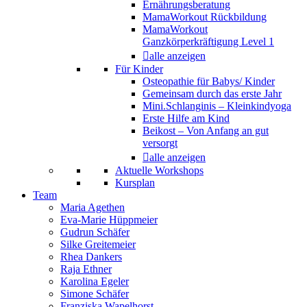
Ernährungsberatung
MamaWorkout Rückbildung
MamaWorkout
Ganzkörperkräftigung Level 1
alle anzeigen
Für Kinder
Osteopathie für Babys/ Kinder
Gemeinsam durch das erste Jahr
Mini.Schlanginis – Kleinkindyoga
Erste Hilfe am Kind
Beikost – Von Anfang an gut
versorgt
alle anzeigen
Aktuelle Workshops
Kursplan
Team
Maria Agethen
Eva-Marie Hüppmeier
Gudrun Schäfer
Silke Greitemeier
Rhea Dankers
Raja Ethner
Karolina Egeler
Simone Schäfer
Franziska Wapelhorst