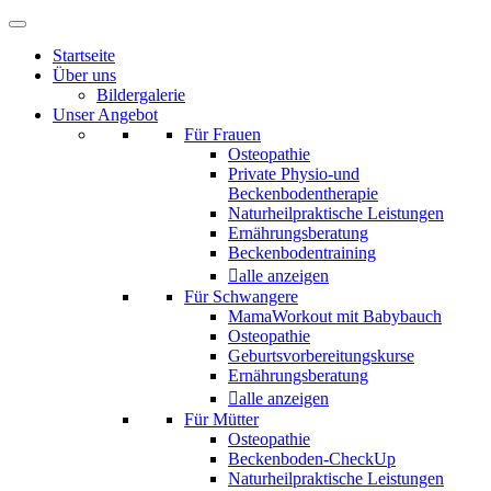
Startseite
Über uns
Bildergalerie
Unser Angebot
Für Frauen
Osteopathie
Private Physio-und
Beckenbodentherapie
Naturheilpraktische Leistungen
Ernährungsberatung
Beckenbodentraining
alle anzeigen
Für Schwangere
MamaWorkout mit Babybauch
Osteopathie
Geburtsvorbereitungskurse
Ernährungsberatung
alle anzeigen
Für Mütter
Osteopathie
Beckenboden-CheckUp
Naturheilpraktische Leistungen