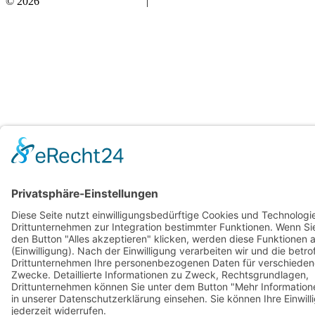
© 2026
Bauchwärts Paderborn
|
hello@bauchwaerts-paderborn.de