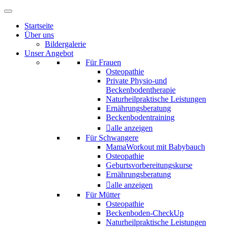
Startseite
Über uns
Bildergalerie
Unser Angebot
Für Frauen
Osteopathie
Private Physio-und
Beckenbodentherapie
Naturheilpraktische Leistungen
Ernährungsberatung
Beckenbodentraining
alle anzeigen
Für Schwangere
MamaWorkout mit Babybauch
Osteopathie
Geburtsvorbereitungskurse
Ernährungsberatung
alle anzeigen
Für Mütter
Osteopathie
Beckenboden-CheckUp
Naturheilpraktische Leistungen