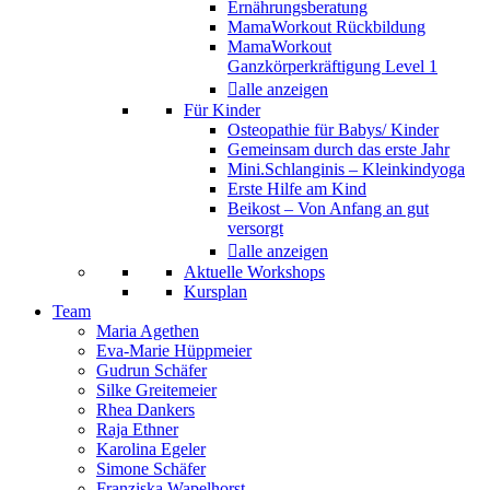
Ernährungsberatung
MamaWorkout Rückbildung
MamaWorkout
Ganzkörperkräftigung Level 1
alle anzeigen
Für Kinder
Osteopathie für Babys/ Kinder
Gemeinsam durch das erste Jahr
Mini.Schlanginis – Kleinkindyoga
Erste Hilfe am Kind
Beikost – Von Anfang an gut
versorgt
alle anzeigen
Aktuelle Workshops
Kursplan
Team
Maria Agethen
Eva-Marie Hüppmeier
Gudrun Schäfer
Silke Greitemeier
Rhea Dankers
Raja Ethner
Karolina Egeler
Simone Schäfer
Franziska Wapelhorst