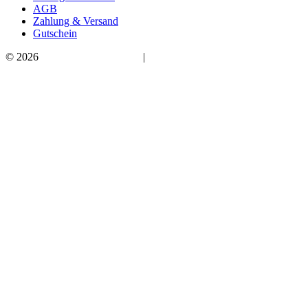
AGB
Zahlung & Versand
Gutschein
© 2026
Bauchwärts Paderborn
|
hello@bauchwaerts-paderborn.de