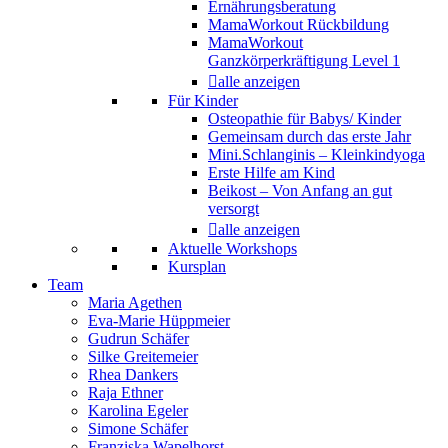
Ernährungsberatung
MamaWorkout Rückbildung
MamaWorkout
Ganzkörperkräftigung Level 1
alle anzeigen
Für Kinder
Osteopathie für Babys/ Kinder
Gemeinsam durch das erste Jahr
Mini.Schlanginis – Kleinkindyoga
Erste Hilfe am Kind
Beikost – Von Anfang an gut
versorgt
alle anzeigen
Aktuelle Workshops
Kursplan
Team
Maria Agethen
Eva-Marie Hüppmeier
Gudrun Schäfer
Silke Greitemeier
Rhea Dankers
Raja Ethner
Karolina Egeler
Simone Schäfer
Franziska Wapelhorst