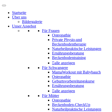
Startseite
Über uns
Bildergalerie
Unser Angebot
Für Frauen
Osteopathie
Private Physio-und
Beckenbodentherapie
Naturheilpraktische Leistungen
Ernährungsberatung
Beckenbodentraining
alle anzeigen
Für Schwangere
MamaWorkout mit Babybauch
Osteopathie
Geburtsvorbereitungskurse
Ernährungsberatung
alle anzeigen
Für Mütter
Osteopathie
Beckenboden-CheckUp
Naturheilpraktische Leistungen