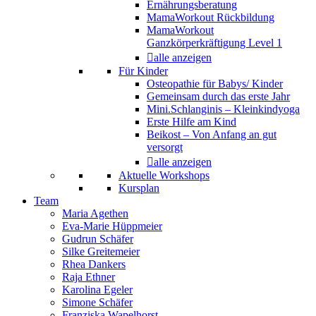
Ernährungsberatung
MamaWorkout Rückbildung
MamaWorkout
Ganzkörperkräftigung Level 1
alle anzeigen
Für Kinder
Osteopathie für Babys/ Kinder
Gemeinsam durch das erste Jahr
Mini.Schlanginis – Kleinkindyoga
Erste Hilfe am Kind
Beikost – Von Anfang an gut
versorgt
alle anzeigen
Aktuelle Workshops
Kursplan
Team
Maria Agethen
Eva-Marie Hüppmeier
Gudrun Schäfer
Silke Greitemeier
Rhea Dankers
Raja Ethner
Karolina Egeler
Simone Schäfer
Franziska Wapelhorst