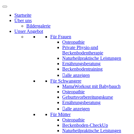
Startseite
Über uns
Bildergalerie
Unser Angebot
Für Frauen
Osteopathie
Private Physio-und
Beckenbodentherapie
Naturheilpraktische Leistungen
Ernährungsberatung
Beckenbodentraining
alle anzeigen
Für Schwangere
MamaWorkout mit Babybauch
Osteopathie
Geburtsvorbereitungskurse
Ernährungsberatung
alle anzeigen
Für Mütter
Osteopathie
Beckenboden-CheckUp
Naturheilpraktische Leistungen