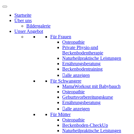
Startseite
Über uns
Bildergalerie
Unser Angebot
Für Frauen
Osteopathie
Private Physio-und
Beckenbodentherapie
Naturheilpraktische Leistungen
Ernährungsberatung
Beckenbodentraining
alle anzeigen
Für Schwangere
MamaWorkout mit Babybauch
Osteopathie
Geburtsvorbereitungskurse
Ernährungsberatung
alle anzeigen
Für Mütter
Osteopathie
Beckenboden-CheckUp
Naturheilpraktische Leistungen