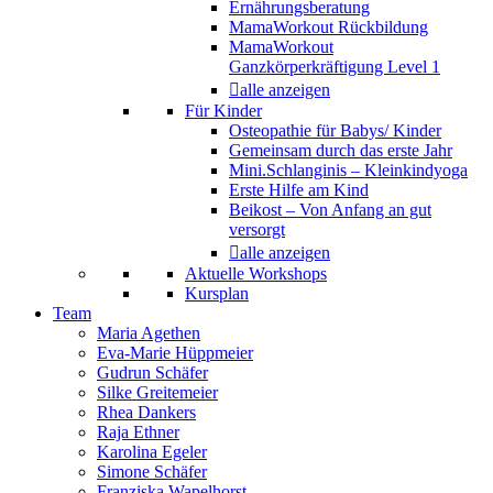
Ernährungsberatung
MamaWorkout Rückbildung
MamaWorkout
Ganzkörperkräftigung Level 1
alle anzeigen
Für Kinder
Osteopathie für Babys/ Kinder
Gemeinsam durch das erste Jahr
Mini.Schlanginis – Kleinkindyoga
Erste Hilfe am Kind
Beikost – Von Anfang an gut
versorgt
alle anzeigen
Aktuelle Workshops
Kursplan
Team
Maria Agethen
Eva-Marie Hüppmeier
Gudrun Schäfer
Silke Greitemeier
Rhea Dankers
Raja Ethner
Karolina Egeler
Simone Schäfer
Franziska Wapelhorst