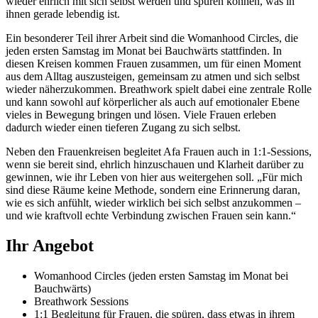
wieder ehrlich mit sich selbst werden und spüren können, was in
ihnen gerade lebendig ist.
Ein besonderer Teil ihrer Arbeit sind die Womanhood Circles, die
jeden ersten Samstag im Monat bei Bauchwärts stattfinden. In
diesen Kreisen kommen Frauen zusammen, um für einen Moment
aus dem Alltag auszusteigen, gemeinsam zu atmen und sich selbst
wieder näherzukommen. Breathwork spielt dabei eine zentrale Rolle
und kann sowohl auf körperlicher als auch auf emotionaler Ebene
vieles in Bewegung bringen und lösen. Viele Frauen erleben
dadurch wieder einen tieferen Zugang zu sich selbst.
Neben den Frauenkreisen begleitet Afa Frauen auch in 1:1-Sessions,
wenn sie bereit sind, ehrlich hinzuschauen und Klarheit darüber zu
gewinnen, wie ihr Leben von hier aus weitergehen soll. „Für mich
sind diese Räume keine Methode, sondern eine Erinnerung daran,
wie es sich anfühlt, wieder wirklich bei sich selbst anzukommen –
und wie kraftvoll echte Verbindung zwischen Frauen sein kann.“
Ihr Angebot
Womanhood Circles (jeden ersten Samstag im Monat bei
Bauchwärts)
Breathwork Sessions
1:1 Begleitung für Frauen, die spüren, dass etwas in ihrem