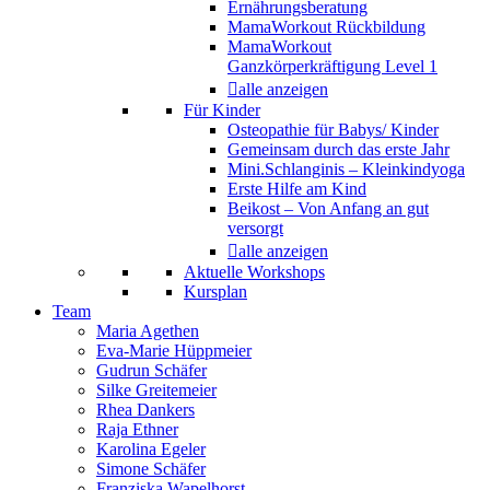
Ernährungsberatung
MamaWorkout Rückbildung
MamaWorkout
Ganzkörperkräftigung Level 1
alle anzeigen
Für Kinder
Osteopathie für Babys/ Kinder
Gemeinsam durch das erste Jahr
Mini.Schlanginis – Kleinkindyoga
Erste Hilfe am Kind
Beikost – Von Anfang an gut
versorgt
alle anzeigen
Aktuelle Workshops
Kursplan
Team
Maria Agethen
Eva-Marie Hüppmeier
Gudrun Schäfer
Silke Greitemeier
Rhea Dankers
Raja Ethner
Karolina Egeler
Simone Schäfer
Franziska Wapelhorst