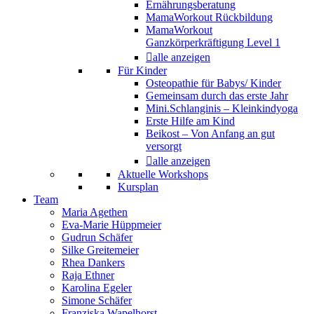
Ernährungsberatung
MamaWorkout Rückbildung
MamaWorkout
Ganzkörperkräftigung Level 1
alle anzeigen
Für Kinder
Osteopathie für Babys/ Kinder
Gemeinsam durch das erste Jahr
Mini.Schlanginis – Kleinkindyoga
Erste Hilfe am Kind
Beikost – Von Anfang an gut
versorgt
alle anzeigen
Aktuelle Workshops
Kursplan
Team
Maria Agethen
Eva-Marie Hüppmeier
Gudrun Schäfer
Silke Greitemeier
Rhea Dankers
Raja Ethner
Karolina Egeler
Simone Schäfer
Franziska Wapelhorst