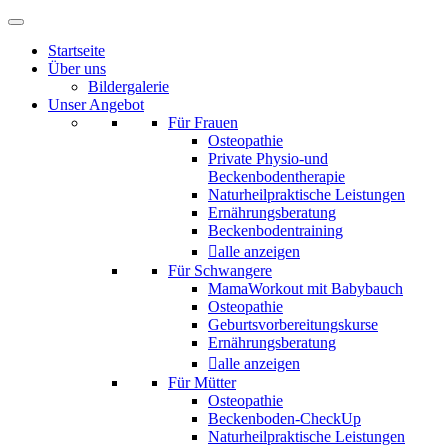
Startseite
Über uns
Bildergalerie
Unser Angebot
Für Frauen
Osteopathie
Private Physio-und
Beckenbodentherapie
Naturheilpraktische Leistungen
Ernährungsberatung
Beckenbodentraining
alle anzeigen
Für Schwangere
MamaWorkout mit Babybauch
Osteopathie
Geburtsvorbereitungskurse
Ernährungsberatung
alle anzeigen
Für Mütter
Osteopathie
Beckenboden-CheckUp
Naturheilpraktische Leistungen