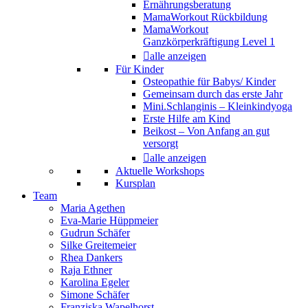
Ernährungsberatung
MamaWorkout Rückbildung
MamaWorkout
Ganzkörperkräftigung Level 1
alle anzeigen
Für Kinder
Osteopathie für Babys/ Kinder
Gemeinsam durch das erste Jahr
Mini.Schlanginis – Kleinkindyoga
Erste Hilfe am Kind
Beikost – Von Anfang an gut
versorgt
alle anzeigen
Aktuelle Workshops
Kursplan
Team
Maria Agethen
Eva-Marie Hüppmeier
Gudrun Schäfer
Silke Greitemeier
Rhea Dankers
Raja Ethner
Karolina Egeler
Simone Schäfer
Franziska Wapelhorst