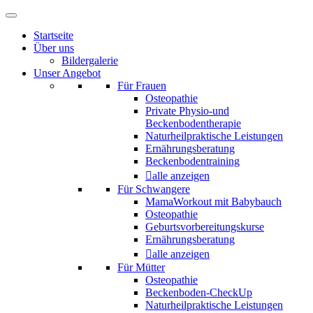
Startseite
Über uns
Bildergalerie
Unser Angebot
Für Frauen
Osteopathie
Private Physio-und
Beckenbodentherapie
Naturheilpraktische Leistungen
Ernährungsberatung
Beckenbodentraining
alle anzeigen
Für Schwangere
MamaWorkout mit Babybauch
Osteopathie
Geburtsvorbereitungskurse
Ernährungsberatung
alle anzeigen
Für Mütter
Osteopathie
Beckenboden-CheckUp
Naturheilpraktische Leistungen