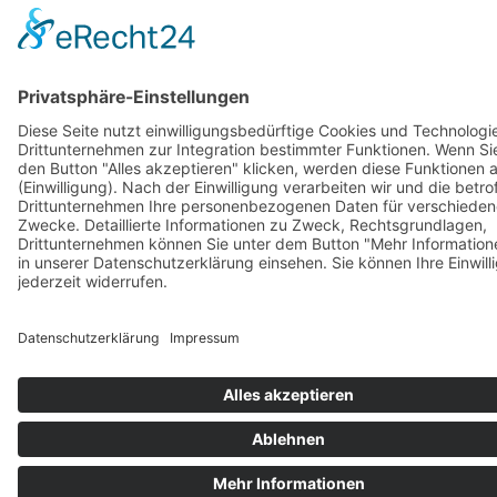
Barrierefreiheitserklärung
Vertrag widerrufen
AGB
Zahlung & Versand
Gutschein
Startseite
Impressum
Datenschutzerklärung
Barrierefreiheitserklärung
Vertrag widerrufen
AGB
Zahlung & Versand
Gutschein
© 2026
Bauchwärts Paderborn
|
hello@bauchwaerts-paderborn.de