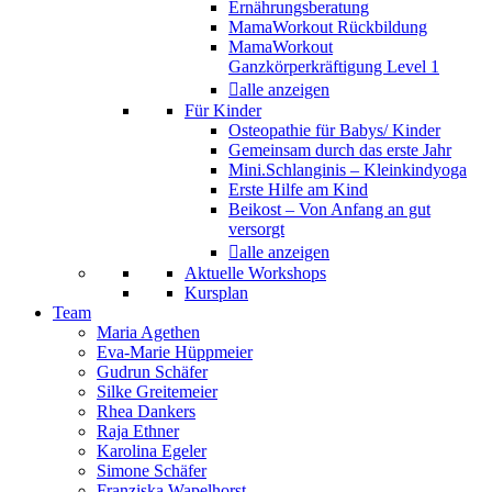
Ernährungsberatung
MamaWorkout Rückbildung
MamaWorkout
Ganzkörperkräftigung Level 1
alle anzeigen
Für Kinder
Osteopathie für Babys/ Kinder
Gemeinsam durch das erste Jahr
Mini.Schlanginis – Kleinkindyoga
Erste Hilfe am Kind
Beikost – Von Anfang an gut
versorgt
alle anzeigen
Aktuelle Workshops
Kursplan
Team
Maria Agethen
Eva-Marie Hüppmeier
Gudrun Schäfer
Silke Greitemeier
Rhea Dankers
Raja Ethner
Karolina Egeler
Simone Schäfer
Franziska Wapelhorst