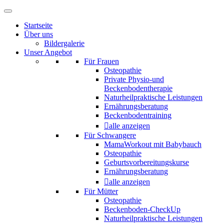
Startseite
Über uns
Bildergalerie
Unser Angebot
Für Frauen
Osteopathie
Private Physio-und
Beckenbodentherapie
Naturheilpraktische Leistungen
Ernährungsberatung
Beckenbodentraining
alle anzeigen
Für Schwangere
MamaWorkout mit Babybauch
Osteopathie
Geburtsvorbereitungskurse
Ernährungsberatung
alle anzeigen
Für Mütter
Osteopathie
Beckenboden-CheckUp
Naturheilpraktische Leistungen