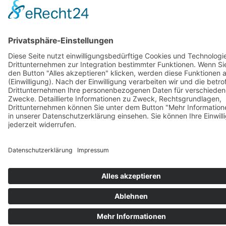
AGB
Zahlung & Versand
Gutschein
© 2026
Bauchwärts Paderborn
|
hello@bauchwaerts-paderborn.de