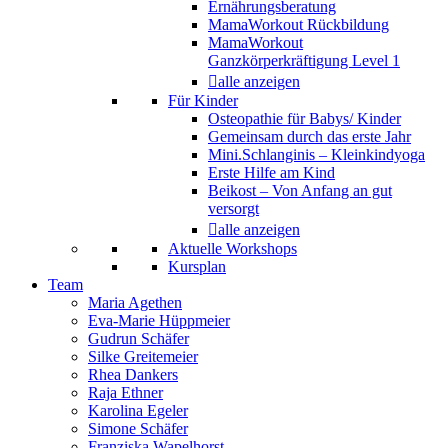
Ernährungsberatung
MamaWorkout Rückbildung
MamaWorkout
Ganzkörperkräftigung Level 1
alle anzeigen
Für Kinder
Osteopathie für Babys/ Kinder
Gemeinsam durch das erste Jahr
Mini.Schlanginis – Kleinkindyoga
Erste Hilfe am Kind
Beikost – Von Anfang an gut
versorgt
alle anzeigen
Aktuelle Workshops
Kursplan
Team
Maria Agethen
Eva-Marie Hüppmeier
Gudrun Schäfer
Silke Greitemeier
Rhea Dankers
Raja Ethner
Karolina Egeler
Simone Schäfer
Franziska Wapelhorst