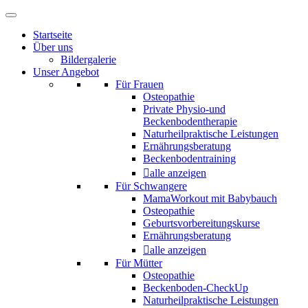
Startseite
Über uns
Bildergalerie
Unser Angebot
Für Frauen
Osteopathie
Private Physio-und
Beckenbodentherapie
Naturheilpraktische Leistungen
Ernährungsberatung
Beckenbodentraining
alle anzeigen
Für Schwangere
MamaWorkout mit Babybauch
Osteopathie
Geburtsvorbereitungskurse
Ernährungsberatung
alle anzeigen
Für Mütter
Osteopathie
Beckenboden-CheckUp
Naturheilpraktische Leistungen