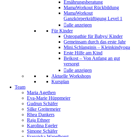
Ernährungsberatung
MamaWorkout Rückbildung
MamaWorkout
Ganzkörperkräftigung Level 1
alle anzeigen
Für Kinder
Osteopathie für Babys/ Kinder
Gemeinsam durch das erste Jahr
Mini.Schlanginis – Kleinkindyoga
Erste Hilfe am Kind
Beikost – Von Anfang an gut
versorgt
alle anzeigen
Aktuelle Workshops
Kursplan
Team
Maria Agethen
Eva-Marie Hüppmeier
Gudrun Schäfer
Silke Greitemeier
Rhea Dankers
Raja Ethner
Karolina Egeler
Simone Schäfer
Franziska Wapelhorst