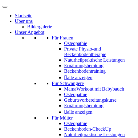
Startseite
Über uns
Bildergalerie
Unser Angebot
Für Frauen
Osteopathie
Private Physio-und
Beckenbodentherapie
Naturheilpraktische Leistungen
Ernährungsberatung
Beckenbodentraining
alle anzeigen
Für Schwangere
MamaWorkout mit Babybauch
Osteopathie
Geburtsvorbereitungskurse
Ernährungsberatung
alle anzeigen
Für Mütter
Osteopathie
Beckenboden-CheckUp
Naturheilpraktische Leistungen