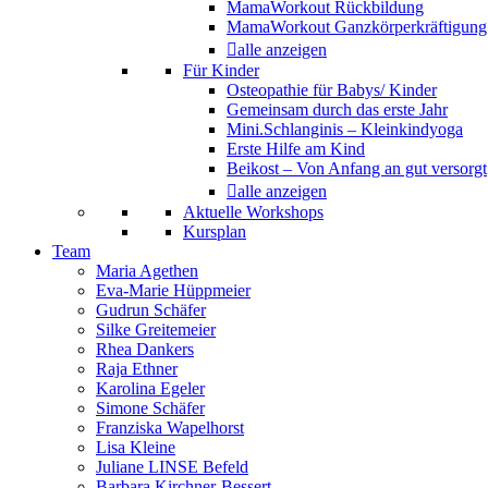
MamaWorkout Rückbildung
MamaWorkout Ganzkörperkräftigung
alle anzeigen
Für Kinder
Osteopathie für Babys/ Kinder
Gemeinsam durch das erste Jahr
Mini.Schlanginis – Kleinkindyoga
Erste Hilfe am Kind
Beikost – Von Anfang an gut versorgt
alle anzeigen
Aktuelle Workshops
Kursplan
Team
Maria Agethen
Eva-Marie Hüppmeier
Gudrun Schäfer
Silke Greitemeier
Rhea Dankers
Raja Ethner
Karolina Egeler
Simone Schäfer
Franziska Wapelhorst
Lisa Kleine
Juliane LINSE Befeld
Barbara Kirchner-Bessert