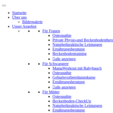
Startseite
Über uns
Bildergalerie
Unser Angebot
Für Frauen
Osteopathie
Private Physio-und Beckenbodenther
Naturheilpraktische Leistungen
Ernährungsberatung
Beckenbodentraining
alle anzeigen
Für Schwangere
MamaWorkout mit Babybauch
Osteopathie
Geburtsvorbereitungskurse
Ernährungsberatung
alle anzeigen
Für Mütter
Osteopathie
Beckenboden-CheckUp
Naturheilpraktische Leistungen
Ernährungsberatung