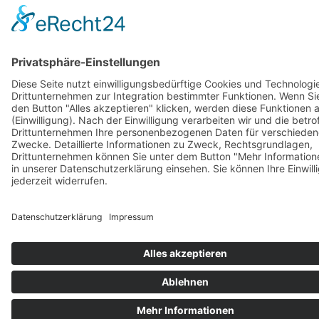
Barrierefreiheitserklärung
Vertrag widerrufen
AGB
Zahlung & Versand
Gutschein
Startseite
Impressum
Datenschutzerklärung
Barrierefreiheitserklärung
Vertrag widerrufen
AGB
Zahlung & Versand
Gutschein
© 2026
Bauchwärts Paderborn
|
hello@bauchwaerts-paderborn.de