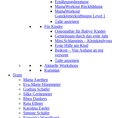
Ernährungsberatung
MamaWorkout Rückbildung
MamaWorkout
Ganzkörperkräftigung Level 1
alle anzeigen
Für Kinder
Osteopathie für Babys/ Kinder
Gemeinsam durch das erste Jahr
Mini.Schlanginis – Kleinkindyoga
Erste Hilfe am Kind
Beikost – Von Anfang an gut
versorgt
alle anzeigen
Aktuelle Workshops
Kursplan
Team
Maria Agethen
Eva-Marie Hüppmeier
Gudrun Schäfer
Silke Greitemeier
Rhea Dankers
Raja Ethner
Karolina Egeler
Simone Schäfer
Franziska Wapelhorst