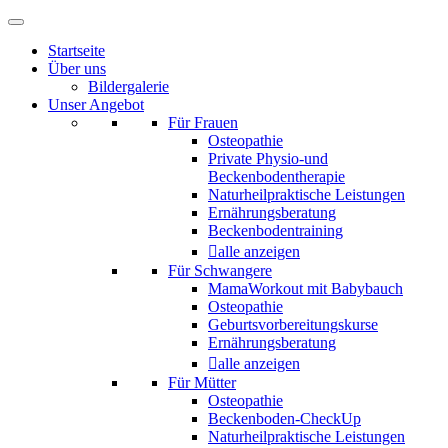
Startseite
Über uns
Bildergalerie
Unser Angebot
Für Frauen
Osteopathie
Private Physio-und
Beckenbodentherapie
Naturheilpraktische Leistungen
Ernährungsberatung
Beckenbodentraining
alle anzeigen
Für Schwangere
MamaWorkout mit Babybauch
Osteopathie
Geburtsvorbereitungskurse
Ernährungsberatung
alle anzeigen
Für Mütter
Osteopathie
Beckenboden-CheckUp
Naturheilpraktische Leistungen