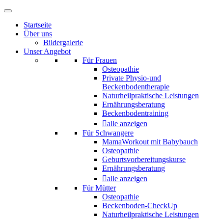
Startseite
Über uns
Bildergalerie
Unser Angebot
Für Frauen
Osteopathie
Private Physio-und
Beckenbodentherapie
Naturheilpraktische Leistungen
Ernährungsberatung
Beckenbodentraining
alle anzeigen
Für Schwangere
MamaWorkout mit Babybauch
Osteopathie
Geburtsvorbereitungskurse
Ernährungsberatung
alle anzeigen
Für Mütter
Osteopathie
Beckenboden-CheckUp
Naturheilpraktische Leistungen