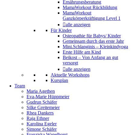
Ernährungsberatung
MamaWorkout Rückbildung
MamaWorkout
Ganzkörperkräftigung Level 1
alle anzeigen
Für Kinder
Osteopathie für Babys/ Kinder
Gemeinsam durch das erste Jahr
Mini.Schlanginis – Kleinkindyoga
Erste Hilfe am Kind
Beikost – Von Anfang an gut
versorgt
alle anzeigen
Aktuelle Workshops
Kursplan
Team
Maria Agethen
Eva-Marie Hüppmeier
Gudrun Schäfer
Silke Greitemeier
Rhea Dankers
Raja Ethner
Karolina Egeler
Simone Schäfer
Franziska Wapelhorst