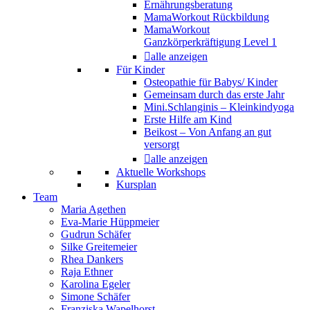
Ernährungsberatung
MamaWorkout Rückbildung
MamaWorkout
Ganzkörperkräftigung Level 1
alle anzeigen
Für Kinder
Osteopathie für Babys/ Kinder
Gemeinsam durch das erste Jahr
Mini.Schlanginis – Kleinkindyoga
Erste Hilfe am Kind
Beikost – Von Anfang an gut
versorgt
alle anzeigen
Aktuelle Workshops
Kursplan
Team
Maria Agethen
Eva-Marie Hüppmeier
Gudrun Schäfer
Silke Greitemeier
Rhea Dankers
Raja Ethner
Karolina Egeler
Simone Schäfer
Franziska Wapelhorst