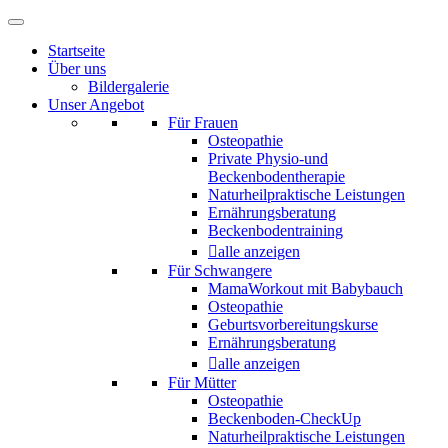
Startseite
Über uns
Bildergalerie
Unser Angebot
Für Frauen
Osteopathie
Private Physio-und
Beckenbodentherapie
Naturheilpraktische Leistungen
Ernährungsberatung
Beckenbodentraining
alle anzeigen
Für Schwangere
MamaWorkout mit Babybauch
Osteopathie
Geburtsvorbereitungskurse
Ernährungsberatung
alle anzeigen
Für Mütter
Osteopathie
Beckenboden-CheckUp
Naturheilpraktische Leistungen