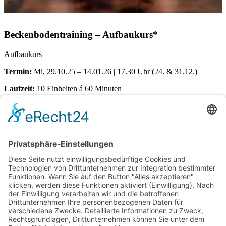
Beckenbodentraining – Aufbaukurs*
Aufbaukurs
Termin:
Mi, 29.10.25 – 14.01.26 | 17.30 Uhr (24. & 31.12.)
Laufzeit:
10 Einheiten á 60 Minuten
Ort:
Dörener Weg 72 | 33100 Paderborn
Kosten pro Teilnehmerin:
€
155,00
Verfügbare Plätze:
Nicht vorrätig
Startseite
Impressum
Datenschutzerklärung
Barrierefreiheitserklärung