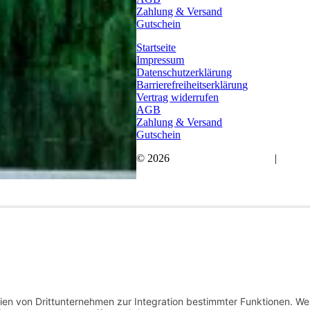
Zahlung & Versand
Gutschein
Startseite
Impressum
Datenschutzerklärung
Barrierefreiheitserklärung
Vertrag widerrufen
AGB
Zahlung & Versand
Gutschein
© 2026
Bauchwärts Paderborn
|
hello@