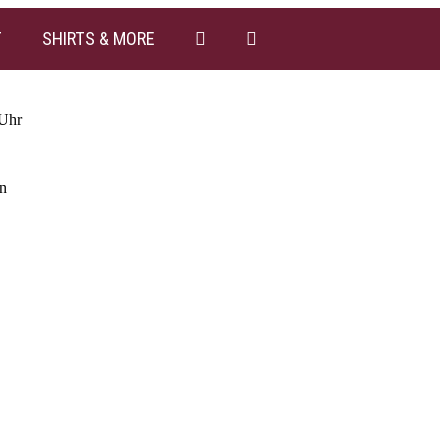
T
SHIRTS & MORE
 Uhr
rn