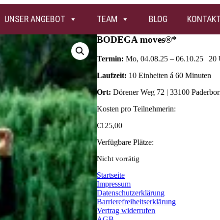
UNSER ANGEBOT
TEAM
BLOG
KONTAK
BODEGA moves®*
Termin:
Mo, 04.08.25 – 06.10.25 | 20
Laufzeit:
10 Einheiten á 60 Minuten
Ort:
Dörener Weg 72 | 33100 Paderbo
Kosten pro Teilnehmerin:
€
125,00
Verfügbare Plätze:
Nicht vorrätig
Startseite
Impressum
Datenschutzerklärung
Barrierefreiheitserklärung
Vertrag widerrufen
AGB