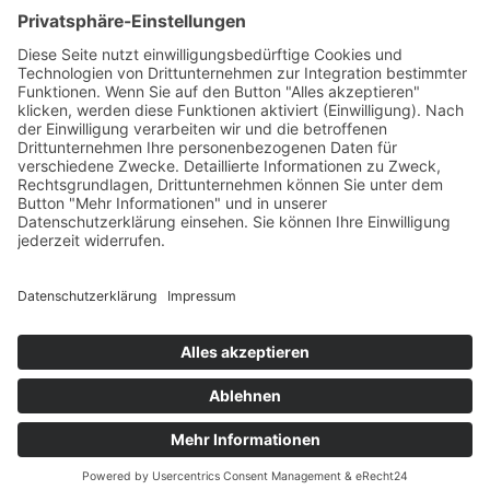
€
125,00
Verfügbare Plätze:
Nicht vorrätig
Startseite
Impressum
Datenschutzerklärung
Barrierefreiheitserklärung
Vertrag widerrufen
AGB
Zahlung & Versand
Gutschein
Startseite
Impressum
Datenschutzerklärung
Barrierefreiheitserklärung
Vertrag widerrufen
AGB
Zahlung & Versand
Gutschein
© 2026
Bauchwärts Paderborn
|
hello@bauchwaerts-paderborn.de