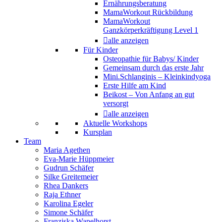
Ernährungsberatung
MamaWorkout Rückbildung
MamaWorkout
Ganzkörperkräftigung Level 1
alle anzeigen
Für Kinder
Osteopathie für Babys/ Kinder
Gemeinsam durch das erste Jahr
Mini.Schlanginis – Kleinkindyoga
Erste Hilfe am Kind
Beikost – Von Anfang an gut
versorgt
alle anzeigen
Aktuelle Workshops
Kursplan
Team
Maria Agethen
Eva-Marie Hüppmeier
Gudrun Schäfer
Silke Greitemeier
Rhea Dankers
Raja Ethner
Karolina Egeler
Simone Schäfer
Franziska Wapelhorst