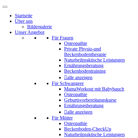
Startseite
Über uns
Bildergalerie
Unser Angebot
Für Frauen
Osteopathie
Private Physio-und
Beckenbodentherapie
Naturheilpraktische Leistungen
Ernährungsberatung
Beckenbodentraining
alle anzeigen
Für Schwangere
MamaWorkout mit Babybauch
Osteopathie
Geburtsvorbereitungskurse
Ernährungsberatung
alle anzeigen
Für Mütter
Osteopathie
Beckenboden-CheckUp
Naturheilpraktische Leistungen