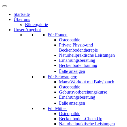
Startseite
Über uns
Bildergalerie
Unser Angebot
Für Frauen
Osteopathie
Private Physio-und
Beckenbodentherapie
Naturheilpraktische Leistungen
Ernährungsberatung
Beckenbodentraining
alle anzeigen
Für Schwangere
MamaWorkout mit Babybauch
Osteopathie
Geburtsvorbereitungskurse
Ernährungsberatung
alle anzeigen
Für Mütter
Osteopathie
Beckenboden-CheckUp
Naturheilpraktische Leistungen