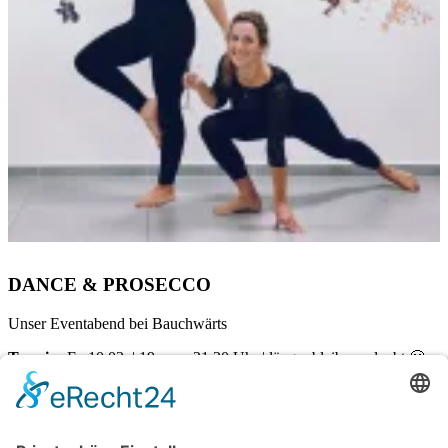
DANCE & PROSECCO
Unser Eventabend bei Bauchwärts
Termin:
Fr, 10.03. | 19 – ca. 21.30 Uhr | länger bleiben erlaubt 🙂
Ort:
Dörenr Weg 72 | 33100 Paderborn
Kosten pro Teilnehmerin:
€
20,00