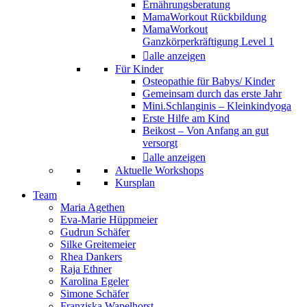
Ernährungsberatung
MamaWorkout Rückbildung
MamaWorkout
Ganzkörperkräftigung Level 1
alle anzeigen
Für Kinder
Osteopathie für Babys/ Kinder
Gemeinsam durch das erste Jahr
Mini.Schlanginis – Kleinkindyoga
Erste Hilfe am Kind
Beikost – Von Anfang an gut
versorgt
alle anzeigen
Aktuelle Workshops
Kursplan
Team
Maria Agethen
Eva-Marie Hüppmeier
Gudrun Schäfer
Silke Greitemeier
Rhea Dankers
Raja Ethner
Karolina Egeler
Simone Schäfer
Franziska Wapelhorst