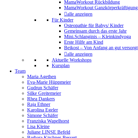
MamaWorkout Rückbildung
MamaWorkout Ganzkörperkräftigung
alle anzeigen
Für Kinder
Osteopathie für Babys/ Kinder
Gemeinsam durch das erste Jahr
Mini.Schlanginis – Kleinkindyoga
Erste Hilfe am Kind
Beikost – Von Anfang an gut versorgt
alle anzeigen
Aktuelle Workshops
Kursplan
Team
Maria Agethen
Eva-Marie Hüppmeier
Gudrun Schäfer
Silke Greitemeier
Rhea Dankers
Raja Ethner
Karolina Egeler
Simone Schäfer
Franziska Wapelhorst
Lisa Kleine
Juliane LINSE Befeld
Barbara Kirchner-Bessert