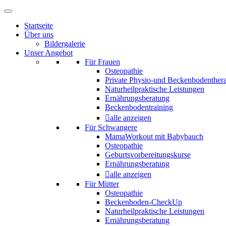
Startseite
Über uns
Bildergalerie
Unser Angebot
Für Frauen
Osteopathie
Private Physio-und Beckenbodenther
Naturheilpraktische Leistungen
Ernährungsberatung
Beckenbodentraining
alle anzeigen
Für Schwangere
MamaWorkout mit Babybauch
Osteopathie
Geburtsvorbereitungskurse
Ernährungsberatung
alle anzeigen
Für Mütter
Osteopathie
Beckenboden-CheckUp
Naturheilpraktische Leistungen
Ernährungsberatung