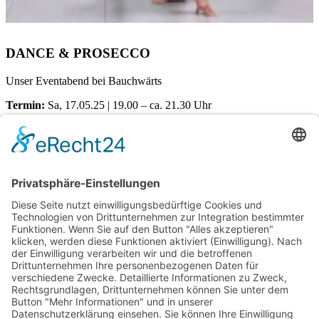
DANCE & PROSECCO
Unser Eventabend bei Bauchwärts
Termin:
Sa, 17.05.25 | 19.00 – ca. 21.30 Uhr
Ort:
Dörener Weg 72 | 33100 Paderborn
Kosten pro Teilnehmerin:
€
25,00
Verfügbare Plätze:
Nicht vorrätig
Startseite
Impressum
Datenschutzerklärung
Barrierefreiheitserklärung
Vertrag widerrufen
AGB