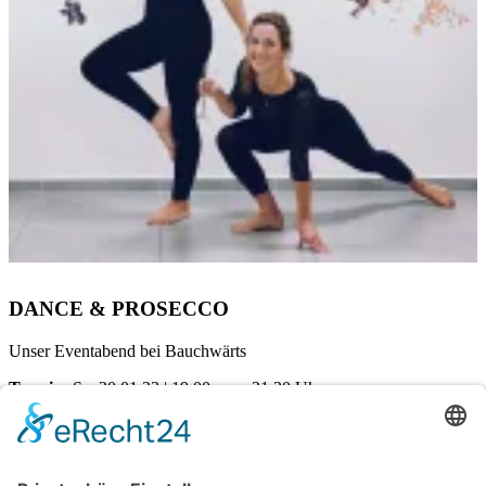
DANCE & PROSECCO
Unser Eventabend bei Bauchwärts
Termin:
Sa, 20.01.23 | 19.00 – ca. 21.30 Uhr
Ort:
Dörenr Weg 72 | 33100 Paderborn
Kosten pro Teilnehmerin:
€
25,00