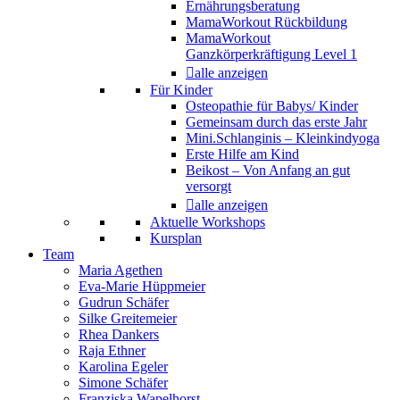
Ernährungsberatung
MamaWorkout Rückbildung
MamaWorkout
Ganzkörperkräftigung Level 1
alle anzeigen
Für Kinder
Osteopathie für Babys/ Kinder
Gemeinsam durch das erste Jahr
Mini.Schlanginis – Kleinkindyoga
Erste Hilfe am Kind
Beikost – Von Anfang an gut
versorgt
alle anzeigen
Aktuelle Workshops
Kursplan
Team
Maria Agethen
Eva-Marie Hüppmeier
Gudrun Schäfer
Silke Greitemeier
Rhea Dankers
Raja Ethner
Karolina Egeler
Simone Schäfer
Franziska Wapelhorst