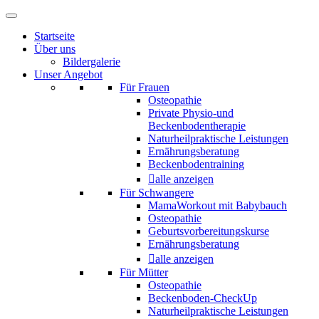
Startseite
Über uns
Bildergalerie
Unser Angebot
Für Frauen
Osteopathie
Private Physio-und
Beckenbodentherapie
Naturheilpraktische Leistungen
Ernährungsberatung
Beckenbodentraining
alle anzeigen
Für Schwangere
MamaWorkout mit Babybauch
Osteopathie
Geburtsvorbereitungskurse
Ernährungsberatung
alle anzeigen
Für Mütter
Osteopathie
Beckenboden-CheckUp
Naturheilpraktische Leistungen