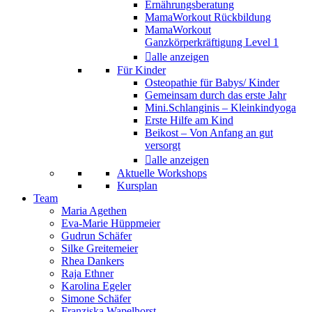
Ernährungsberatung
MamaWorkout Rückbildung
MamaWorkout
Ganzkörperkräftigung Level 1
alle anzeigen
Für Kinder
Osteopathie für Babys/ Kinder
Gemeinsam durch das erste Jahr
Mini.Schlanginis – Kleinkindyoga
Erste Hilfe am Kind
Beikost – Von Anfang an gut
versorgt
alle anzeigen
Aktuelle Workshops
Kursplan
Team
Maria Agethen
Eva-Marie Hüppmeier
Gudrun Schäfer
Silke Greitemeier
Rhea Dankers
Raja Ethner
Karolina Egeler
Simone Schäfer
Franziska Wapelhorst