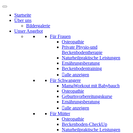
Startseite
Über uns
Bildergalerie
Unser Angebot
Für Frauen
Osteopathie
Private Physio-und
Beckenbodentherapie
Naturheilpraktische Leistungen
Ernährungsberatung
Beckenbodentraining
alle anzeigen
Für Schwangere
MamaWorkout mit Babybauch
Osteopathie
Geburtsvorbereitungskurse
Ernährungsberatung
alle anzeigen
Für Mütter
Osteopathie
Beckenboden-CheckUp
Naturheilpraktische Leistungen