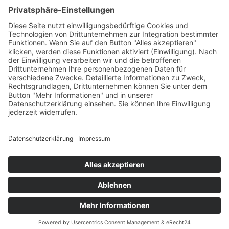
€
25,00
Verfügbare Plätze:
Nicht vorrätig
Startseite
Impressum
Datenschutzerklärung
Barrierefreiheitserklärung
Vertrag widerrufen
AGB
Zahlung & Versand
Gutschein
Startseite
Impressum
Datenschutzerklärung
Barrierefreiheitserklärung
Vertrag widerrufen
AGB
Zahlung & Versand
Gutschein
© 2026
Bauchwärts Paderborn
|
hello@bauchwaerts-paderborn.de