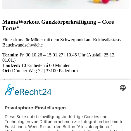
MamaWorkout Ganzkörperkräftigung – Core
Focus*
Fitnesskurs für Mütter mit dem Schwerpunkt auf Rektusdiastase/
Bauchwandschwäche
Termin:
Fr, 30.10.26 – 15.01.27 | 10.45 Uhr (Ausfall: 25.12. +
01.01.)
Laufzeit:
10 Einheiten á 60 Minuten
Ort:
Dörener Weg 72 | 33100 Paderborn
Kosten pro Teilnehmerin:
€
155,00
Verfügbare Plätze:
12 vorrätig
MamaWorkout
Kurs buchen
Ganzkörperkräftigung
-