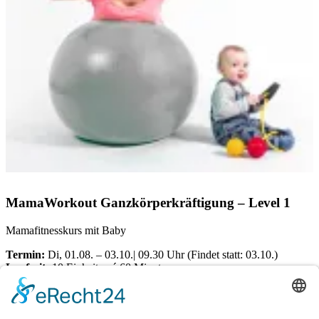
MamaWorkout Ganzkörperkräftigung – Level 1
Mamafitnesskurs mit Baby
Termin:
Di, 01.08. – 03.10.| 09.30 Uhr (Findet statt: 03.10.)
Laufzeit:
10 Einheiten á 60 Minuten
Ort:
Dörener Weg 72 | 33100 Paderborn
Kosten pro Teilnehmerin: