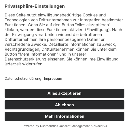
€
145,00
Verfügbare Plätze:
Nicht vorrätig
Startseite
Impressum
Datenschutzerklärung
Barrierefreiheitserklärung
Vertrag widerrufen
AGB
Zahlung & Versand
Gutschein
Startseite
Impressum
Datenschutzerklärung
Barrierefreiheitserklärung
Vertrag widerrufen
AGB
Zahlung & Versand
Gutschein
© 2026
Bauchwärts Paderborn
|
hello@bauchwaerts-paderborn.de