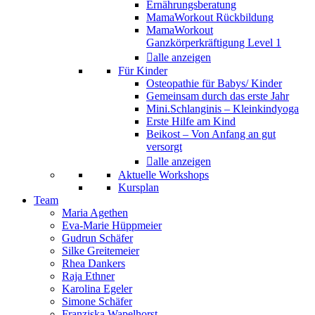
Ernährungsberatung
MamaWorkout Rückbildung
MamaWorkout
Ganzkörperkräftigung Level 1
alle anzeigen
Für Kinder
Osteopathie für Babys/ Kinder
Gemeinsam durch das erste Jahr
Mini.Schlanginis – Kleinkindyoga
Erste Hilfe am Kind
Beikost – Von Anfang an gut
versorgt
alle anzeigen
Aktuelle Workshops
Kursplan
Team
Maria Agethen
Eva-Marie Hüppmeier
Gudrun Schäfer
Silke Greitemeier
Rhea Dankers
Raja Ethner
Karolina Egeler
Simone Schäfer
Franziska Wapelhorst