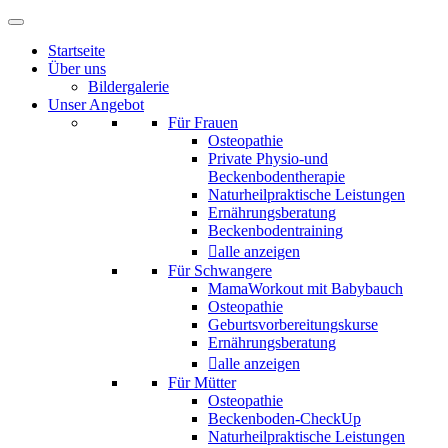
Startseite
Über uns
Bildergalerie
Unser Angebot
Für Frauen
Osteopathie
Private Physio-und
Beckenbodentherapie
Naturheilpraktische Leistungen
Ernährungsberatung
Beckenbodentraining
alle anzeigen
Für Schwangere
MamaWorkout mit Babybauch
Osteopathie
Geburtsvorbereitungskurse
Ernährungsberatung
alle anzeigen
Für Mütter
Osteopathie
Beckenboden-CheckUp
Naturheilpraktische Leistungen