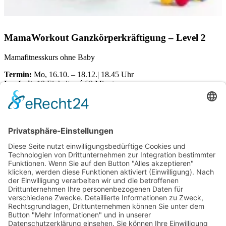
MamaWorkout Ganzkörperkräftigung – Level 2
Mamafitnesskurs ohne Baby
Termin:
Mo, 16.10. – 18.12.| 18.45 Uhr
Laufzeit:
10 Einheiten á 60 Minuten
Ort:
Dörener Weg 72 | 33100 Paderborn
Kosten pro Teilnehmerin:
€
145,00
Verfügbare Plätze:
Nicht vorrätig
Startseite
Impressum
Datenschutzerklärung
Barrierefreiheitserklärung
Vertrag widerrufen
AGB