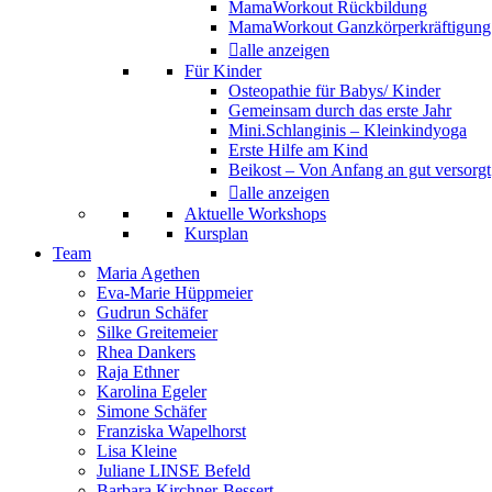
MamaWorkout Rückbildung
MamaWorkout Ganzkörperkräftigung
alle anzeigen
Für Kinder
Osteopathie für Babys/ Kinder
Gemeinsam durch das erste Jahr
Mini.Schlanginis – Kleinkindyoga
Erste Hilfe am Kind
Beikost – Von Anfang an gut versorgt
alle anzeigen
Aktuelle Workshops
Kursplan
Team
Maria Agethen
Eva-Marie Hüppmeier
Gudrun Schäfer
Silke Greitemeier
Rhea Dankers
Raja Ethner
Karolina Egeler
Simone Schäfer
Franziska Wapelhorst
Lisa Kleine
Juliane LINSE Befeld
Barbara Kirchner-Bessert