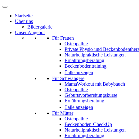
Startseite
Über uns
Bildergalerie
Unser Angebot
Für Frauen
Osteopathie
Private Physio-und Beckenbodenther
Naturheilpraktische Leistungen
Ernährungsberatung
Beckenbodentraining
alle anzeigen
Für Schwangere
MamaWorkout mit Babybauch
Osteopathie
Geburtsvorbereitungskurse
Ernährungsberatung
alle anzeigen
Für Mütter
Osteopathie
Beckenboden-CheckUp
Naturheilpraktische Leistungen
Ernährungsberatung