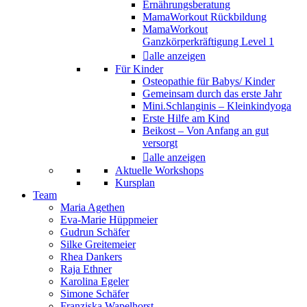
Ernährungsberatung
MamaWorkout Rückbildung
MamaWorkout
Ganzkörperkräftigung Level 1
alle anzeigen
Für Kinder
Osteopathie für Babys/ Kinder
Gemeinsam durch das erste Jahr
Mini.Schlanginis – Kleinkindyoga
Erste Hilfe am Kind
Beikost – Von Anfang an gut
versorgt
alle anzeigen
Aktuelle Workshops
Kursplan
Team
Maria Agethen
Eva-Marie Hüppmeier
Gudrun Schäfer
Silke Greitemeier
Rhea Dankers
Raja Ethner
Karolina Egeler
Simone Schäfer
Franziska Wapelhorst