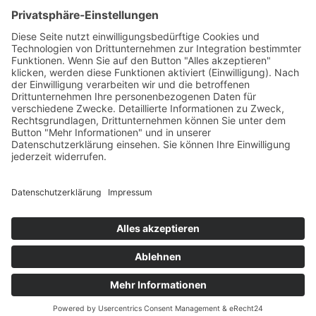
€
140,00
Verfügbare Plätze:
Nicht vorrätig
Startseite
Impressum
Datenschutzerklärung
Barrierefreiheitserklärung
Vertrag widerrufen
AGB
Zahlung & Versand
Gutschein
Startseite
Impressum
Datenschutzerklärung
Barrierefreiheitserklärung
Vertrag widerrufen
AGB
Zahlung & Versand
Gutschein
© 2026
Bauchwärts Paderborn
|
hello@bauchwaerts-paderborn.de