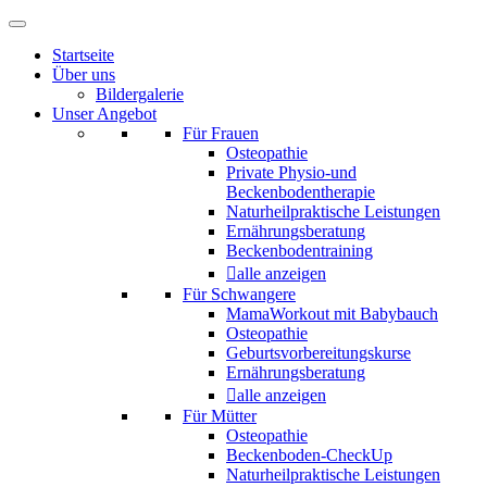
Startseite
Über uns
Bildergalerie
Unser Angebot
Für Frauen
Osteopathie
Private Physio-und
Beckenbodentherapie
Naturheilpraktische Leistungen
Ernährungsberatung
Beckenbodentraining
alle anzeigen
Für Schwangere
MamaWorkout mit Babybauch
Osteopathie
Geburtsvorbereitungskurse
Ernährungsberatung
alle anzeigen
Für Mütter
Osteopathie
Beckenboden-CheckUp
Naturheilpraktische Leistungen