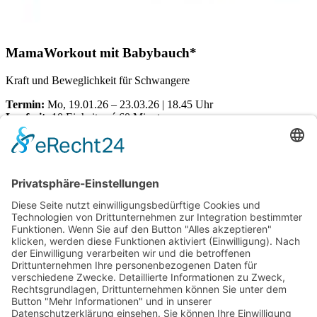
MamaWorkout mit Babybauch*
Kraft und Beweglichkeit für Schwangere
Termin:
Mo, 19.01.26 – 23.03.26 | 18.45 Uhr
Laufzeit:
10 Einheiten á 60 Minuten
Ort:
Dörener Weg 72 | 33100 Paderborn
Kosten pro Teilnehmerin:
€
155,00
Verfügbare Plätze:
Nicht vorrätig
Startseite
Impressum
Datenschutzerklärung
Barrierefreiheitserklärung
Vertrag widerrufen
AGB