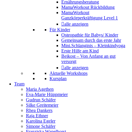
Ernährungsberatung
MamaWorkout Rückbildung
MamaWorkout
Ganzkörperkräftigung Level 1
alle anzeigen
Für Kinder
Osteopathie für Babys/ Kinder
Gemeinsam durch das erste Jahr
Mini.Schlanginis – Kleinkindyoga
Erste Hilfe am Kind
Beikost – Von Anfang an gut
versorgt
alle anzeigen
Aktuelle Workshops
Kursplan
Team
Maria Agethen
Eva-Marie Hüppmeier
Gudrun Schäfer
Silke Greitemeier
Rhea Dankers
Raja Ethner
Karolina Egeler
Simone Schäfer
Franziska Wapelhorst