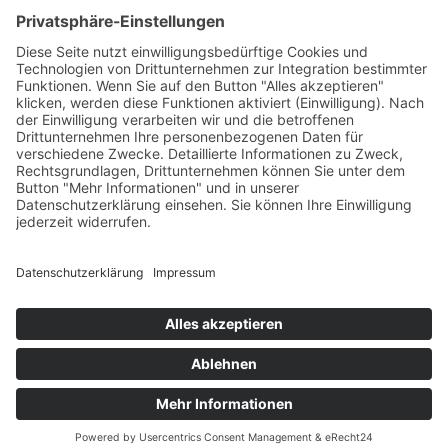
€
145,00
Verfügbare Plätze:
Nicht vorrätig
Startseite
Impressum
Datenschutzerklärung
Barrierefreiheitserklärung
Vertrag widerrufen
AGB
Zahlung & Versand
Gutschein
Startseite
Impressum
Datenschutzerklärung
Barrierefreiheitserklärung
Vertrag widerrufen
AGB
Zahlung & Versand
Gutschein
© 2026
Bauchwärts Paderborn
|
hello@bauchwaerts-paderborn.de