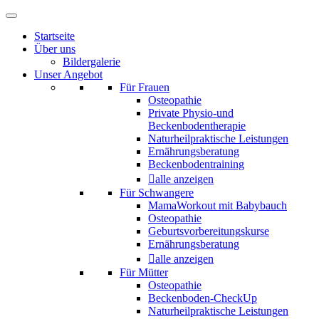
Startseite
Über uns
Bildergalerie
Unser Angebot
Für Frauen
Osteopathie
Private Physio-und
Beckenbodentherapie
Naturheilpraktische Leistungen
Ernährungsberatung
Beckenbodentraining
alle anzeigen
Für Schwangere
MamaWorkout mit Babybauch
Osteopathie
Geburtsvorbereitungskurse
Ernährungsberatung
alle anzeigen
Für Mütter
Osteopathie
Beckenboden-CheckUp
Naturheilpraktische Leistungen