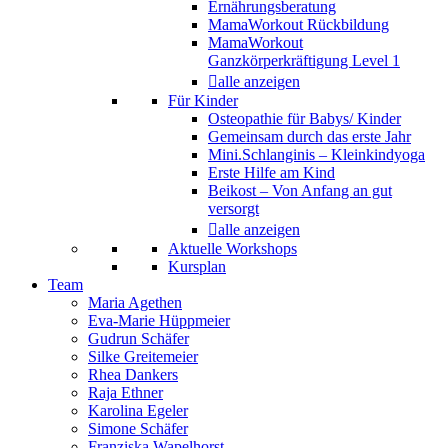
Ernährungsberatung
MamaWorkout Rückbildung
MamaWorkout
Ganzkörperkräftigung Level 1
alle anzeigen
Für Kinder
Osteopathie für Babys/ Kinder
Gemeinsam durch das erste Jahr
Mini.Schlanginis – Kleinkindyoga
Erste Hilfe am Kind
Beikost – Von Anfang an gut
versorgt
alle anzeigen
Aktuelle Workshops
Kursplan
Team
Maria Agethen
Eva-Marie Hüppmeier
Gudrun Schäfer
Silke Greitemeier
Rhea Dankers
Raja Ethner
Karolina Egeler
Simone Schäfer
Franziska Wapelhorst