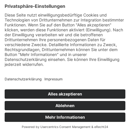
€
140,00
Verfügbare Plätze:
Nicht vorrätig
Startseite
Impressum
Datenschutzerklärung
Barrierefreiheitserklärung
Vertrag widerrufen
AGB
Zahlung & Versand
Gutschein
Startseite
Impressum
Datenschutzerklärung
Barrierefreiheitserklärung
Vertrag widerrufen
AGB
Zahlung & Versand
Gutschein
© 2026
Bauchwärts Paderborn
|
hello@bauchwaerts-paderborn.de