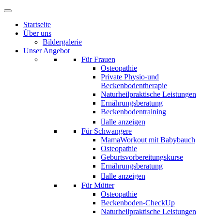
Startseite
Über uns
Bildergalerie
Unser Angebot
Für Frauen
Osteopathie
Private Physio-und
Beckenbodentherapie
Naturheilpraktische Leistungen
Ernährungsberatung
Beckenbodentraining
alle anzeigen
Für Schwangere
MamaWorkout mit Babybauch
Osteopathie
Geburtsvorbereitungskurse
Ernährungsberatung
alle anzeigen
Für Mütter
Osteopathie
Beckenboden-CheckUp
Naturheilpraktische Leistungen