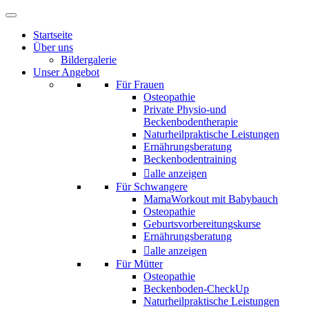
Startseite
Über uns
Bildergalerie
Unser Angebot
Für Frauen
Osteopathie
Private Physio-und
Beckenbodentherapie
Naturheilpraktische Leistungen
Ernährungsberatung
Beckenbodentraining
alle anzeigen
Für Schwangere
MamaWorkout mit Babybauch
Osteopathie
Geburtsvorbereitungskurse
Ernährungsberatung
alle anzeigen
Für Mütter
Osteopathie
Beckenboden-CheckUp
Naturheilpraktische Leistungen