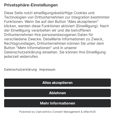
€
145,00
Verfügbare Plätze:
Nicht vorrätig
Startseite
Impressum
Datenschutzerklärung
Barrierefreiheitserklärung
Vertrag widerrufen
AGB
Zahlung & Versand
Gutschein
Startseite
Impressum
Datenschutzerklärung
Barrierefreiheitserklärung
Vertrag widerrufen
AGB
Zahlung & Versand
Gutschein
© 2026
Bauchwärts Paderborn
|
hello@bauchwaerts-paderborn.de