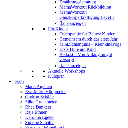
Ernährungsberatung
MamaWorkout Rückbildung
MamaWorkout
Ganzkörperkräftigung Level 1
alle anzeigen
Für Kinder
Osteopathie für Babys/ Kinder
Gemeinsam durch das erste Jahr
Mini.Schlanginis – Kleinkindyoga
Erste Hilfe am Kind
Beikost – Von Anfang an gut
versorgt
alle anzeigen
Aktuelle Workshops
Kursplan
Team
Maria Agethen
Eva-Marie Hüppmeier
Gudrun Schäfer
Silke Greitemeier
Rhea Dankers
Raja Ethner
Karolina Egeler
Simone Schäfer
Franziska Wapelhorst