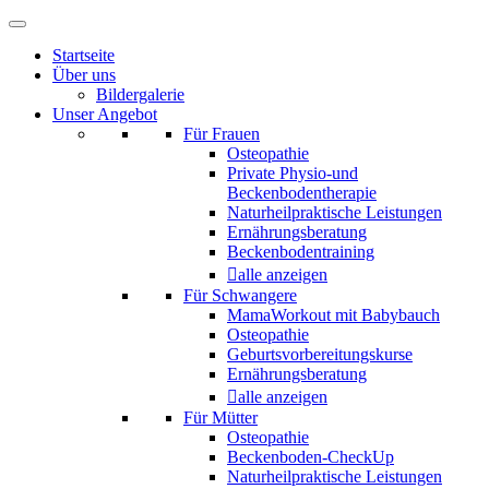
Startseite
Über uns
Bildergalerie
Unser Angebot
Für Frauen
Osteopathie
Private Physio-und
Beckenbodentherapie
Naturheilpraktische Leistungen
Ernährungsberatung
Beckenbodentraining
alle anzeigen
Für Schwangere
MamaWorkout mit Babybauch
Osteopathie
Geburtsvorbereitungskurse
Ernährungsberatung
alle anzeigen
Für Mütter
Osteopathie
Beckenboden-CheckUp
Naturheilpraktische Leistungen