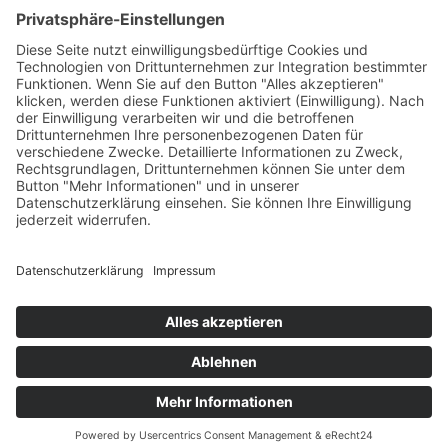
€
145,00
Verfügbare Plätze:
Nicht vorrätig
Startseite
Impressum
Datenschutzerklärung
Barrierefreiheitserklärung
Vertrag widerrufen
AGB
Zahlung & Versand
Gutschein
Startseite
Impressum
Datenschutzerklärung
Barrierefreiheitserklärung
Vertrag widerrufen
AGB
Zahlung & Versand
Gutschein
© 2026
Bauchwärts Paderborn
|
hello@bauchwaerts-paderborn.de