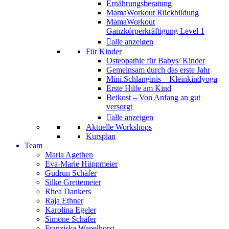
Ernährungsberatung
MamaWorkout Rückbildung
MamaWorkout
Ganzkörperkräftigung Level 1
alle anzeigen
Für Kinder
Osteopathie für Babys/ Kinder
Gemeinsam durch das erste Jahr
Mini.Schlanginis – Kleinkindyoga
Erste Hilfe am Kind
Beikost – Von Anfang an gut
versorgt
alle anzeigen
Aktuelle Workshops
Kursplan
Team
Maria Agethen
Eva-Marie Hüppmeier
Gudrun Schäfer
Silke Greitemeier
Rhea Dankers
Raja Ethner
Karolina Egeler
Simone Schäfer
Franziska Wapelhorst