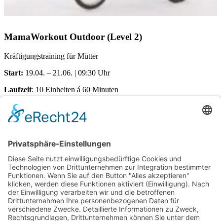
MamaWorkout Outdoor (Level 2)
Kräftigungstraining für Mütter
Start:
19.04. – 21.06. | 09:30 Uhr
Laufzeit
: 10 Einheiten á 60 Minuten
Treffpunkt:
Schützenplatz (bei extremen Wetter online via Zoom)
Kosten pro Teilnehmerin:
€
140,00
Verfügbare Plätze:
Nicht vorrätig
Startseite
Impressum
Datenschutzerklärung
Barrierefreiheitserklärung