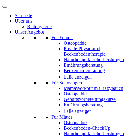
Startseite
Über uns
Bildergalerie
Unser Angebot
Für Frauen
Osteopathie
Private Physio-und
Beckenbodentherapie
Naturheilpraktische Leistungen
Ernährungsberatung
Beckenbodentraining
alle anzeigen
Für Schwangere
MamaWorkout mit Babybauch
Osteopathie
Geburtsvorbereitungskurse
Ernährungsberatung
alle anzeigen
Für Mütter
Osteopathie
Beckenboden-CheckUp
Naturheilpraktische Leistungen