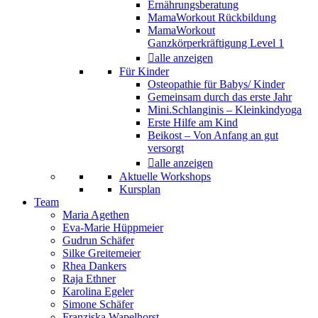
Ernährungsberatung
MamaWorkout Rückbildung
MamaWorkout
Ganzkörperkräftigung Level 1
alle anzeigen
Für Kinder
Osteopathie für Babys/ Kinder
Gemeinsam durch das erste Jahr
Mini.Schlanginis – Kleinkindyoga
Erste Hilfe am Kind
Beikost – Von Anfang an gut
versorgt
alle anzeigen
Aktuelle Workshops
Kursplan
Team
Maria Agethen
Eva-Marie Hüppmeier
Gudrun Schäfer
Silke Greitemeier
Rhea Dankers
Raja Ethner
Karolina Egeler
Simone Schäfer
Franziska Wapelhorst