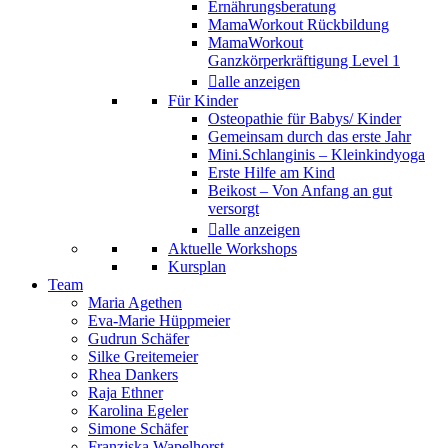
Ernährungsberatung
MamaWorkout Rückbildung
MamaWorkout
Ganzkörperkräftigung Level 1
alle anzeigen
Für Kinder
Osteopathie für Babys/ Kinder
Gemeinsam durch das erste Jahr
Mini.Schlanginis – Kleinkindyoga
Erste Hilfe am Kind
Beikost – Von Anfang an gut
versorgt
alle anzeigen
Aktuelle Workshops
Kursplan
Team
Maria Agethen
Eva-Marie Hüppmeier
Gudrun Schäfer
Silke Greitemeier
Rhea Dankers
Raja Ethner
Karolina Egeler
Simone Schäfer
Franziska Wapelhorst