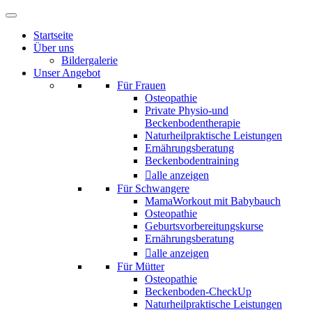
Startseite
Über uns
Bildergalerie
Unser Angebot
Für Frauen
Osteopathie
Private Physio-und
Beckenbodentherapie
Naturheilpraktische Leistungen
Ernährungsberatung
Beckenbodentraining
alle anzeigen
Für Schwangere
MamaWorkout mit Babybauch
Osteopathie
Geburtsvorbereitungskurse
Ernährungsberatung
alle anzeigen
Für Mütter
Osteopathie
Beckenboden-CheckUp
Naturheilpraktische Leistungen