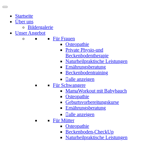
Startseite
Über uns
Bildergalerie
Unser Angebot
Für Frauen
Osteopathie
Private Physio-und
Beckenbodentherapie
Naturheilpraktische Leistungen
Ernährungsberatung
Beckenbodentraining
alle anzeigen
Für Schwangere
MamaWorkout mit Babybauch
Osteopathie
Geburtsvorbereitungskurse
Ernährungsberatung
alle anzeigen
Für Mütter
Osteopathie
Beckenboden-CheckUp
Naturheilpraktische Leistungen