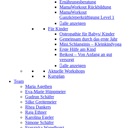
Ernährungsberatung
MamaWorkout Rückbildung
MamaWorkout
Ganzkörperkräftigung Level 1
alle anzeigen
Für Kinder
Osteopathie für Babys/ Kinder
Gemeinsam durch das erste Jahr
Mini.Schlanginis – Kleinkindyoga
Erste Hilfe am Kind
Beikost – Von Anfang an gut
versorgt
alle anzeigen
Aktuelle Workshops
Kursplan
Team
Maria Agethen
Eva-Marie Hüppmeier
Gudrun Schäfer
Silke Greitemeier
Rhea Dankers
Raja Ethner
Karolina Egeler
Simone Schäfer
Franziska Wapelhorst