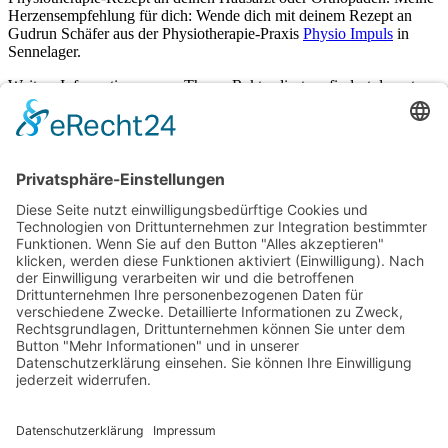
Herzensempfehlung für dich: Wende dich mit deinem Rezept an
Gudrun Schäfer aus der Physiotherapie-Praxis
Physio Impuls
in
Sennelager.
Weitere Informationen zum Thema Rektusdiastase findest du unter
http://www.rektusdiastase.info
Kosten pro Teilnehmerin:
€
140,00
Verfügbare Plätze:
Nicht vorrätig
Startseite
Impressum
Datenschutzerklärung
Barrierefreiheitserklärung
Vertrag widerrufen
AGB
Zahlung & Versand
Gutschein
Startseite