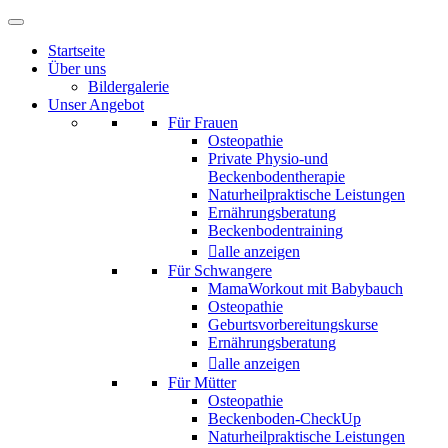
Startseite
Über uns
Bildergalerie
Unser Angebot
Für Frauen
Osteopathie
Private Physio-und
Beckenbodentherapie
Naturheilpraktische Leistungen
Ernährungsberatung
Beckenbodentraining
alle anzeigen
Für Schwangere
MamaWorkout mit Babybauch
Osteopathie
Geburtsvorbereitungskurse
Ernährungsberatung
alle anzeigen
Für Mütter
Osteopathie
Beckenboden-CheckUp
Naturheilpraktische Leistungen