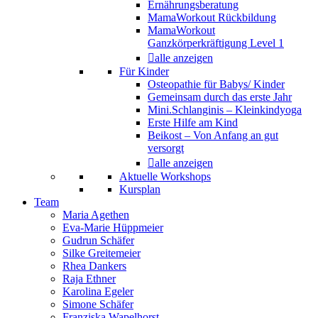
Ernährungsberatung
MamaWorkout Rückbildung
MamaWorkout
Ganzkörperkräftigung Level 1
alle anzeigen
Für Kinder
Osteopathie für Babys/ Kinder
Gemeinsam durch das erste Jahr
Mini.Schlanginis – Kleinkindyoga
Erste Hilfe am Kind
Beikost – Von Anfang an gut
versorgt
alle anzeigen
Aktuelle Workshops
Kursplan
Team
Maria Agethen
Eva-Marie Hüppmeier
Gudrun Schäfer
Silke Greitemeier
Rhea Dankers
Raja Ethner
Karolina Egeler
Simone Schäfer
Franziska Wapelhorst