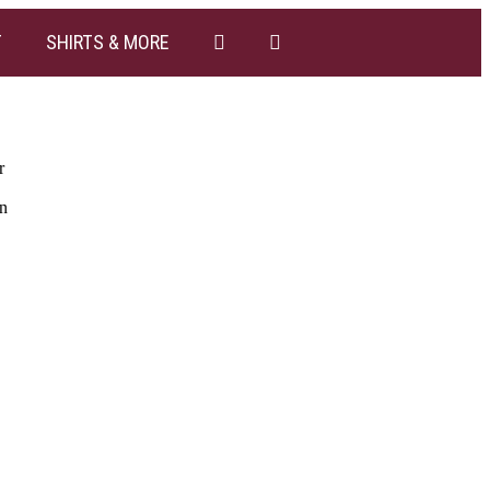
T
SHIRTS & MORE
r
rn