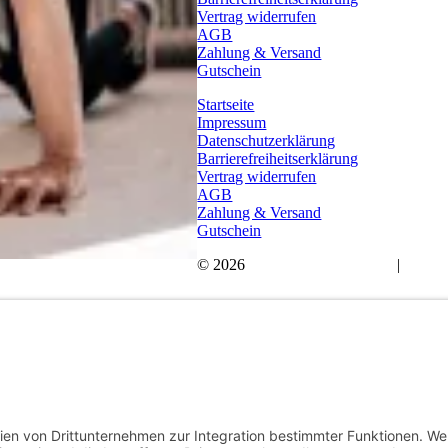
Vertrag widerrufen
AGB
Zahlung & Versand
Gutschein
Startseite
Impressum
Datenschutzerklärung
Barrierefreiheitserklärung
Vertrag widerrufen
AGB
Zahlung & Versand
Gutschein
© 2026
Bauchwärts Paderborn
|
hello@