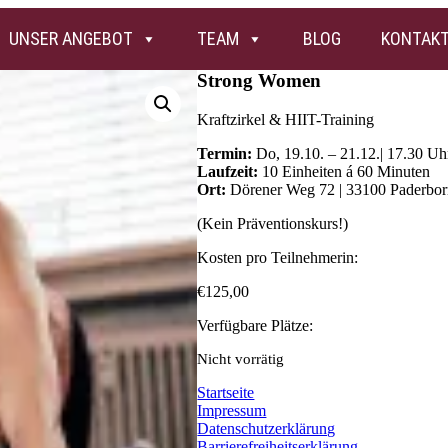
UNSER ANGEBOT
TEAM
BLOG
KONTAK
Strong Women
Kraftzirkel & HIIT-Training
Termin:
Do, 19.10. – 21.12.| 17.30 Uh
Laufzeit:
10 Einheiten á 60 Minuten
Ort:
Dörener Weg 72 | 33100 Paderbo
(Kein Präventionskurs!)
Kosten pro Teilnehmerin:
€
125,00
Verfügbare Plätze:
Nicht vorrätig
Startseite
Impressum
Datenschutzerklärung
Barrierefreiheitserklärung