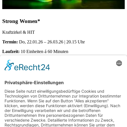
Strong Women*
Kraftzirkel & HIT
Termin:
Do, 22.01.26 – 26.03.26 | 20.15 Uhr
Laufzeit:
10 Einheiten á 60 Minuten
Ort:
Dörener Weg 72 | 33100 Paderborn
Kosten pro Teilnehmerin:
€
155,00
Verfügbare Plätze:
Nicht vorrätig
Startseite
Impressum
Datenschutzerklärung
Barrierefreiheitserklärung