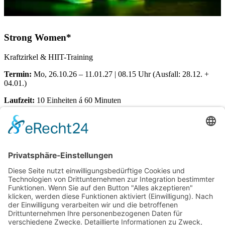
Strong Women*
Kraftzirkel & HIIT-Training
Termin:
Mo, 26.10.26 – 11.01.27 | 08.15 Uhr (Ausfall: 28.12. +
04.01.)
Laufzeit:
10 Einheiten á 60 Minuten
Ort:
Dörener Weg 72 | 33100 Paderborn
Kosten pro Teilnehmerin:
€
155,00
Verfügbare Plätze:
Nicht vorrätig
Startseite
Impressum
Datenschutzerklärung