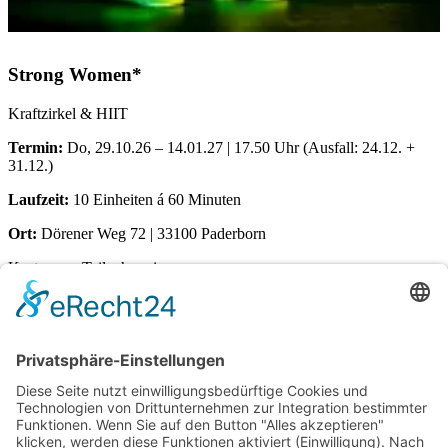
Strong Women*
Kraftzirkel & HIIT
Termin:
Do, 29.10.26 – 14.01.27 | 17.50 Uhr (Ausfall: 24.12. +
31.12.)
Laufzeit:
10 Einheiten á 60 Minuten
Ort:
Dörener Weg 72 | 33100 Paderborn
Kosten pro Teilnehmerin:
€
155,00
Verfügbare Plätze:
13 vorrätig
Strong
Kurs buchen
Women*
Menge