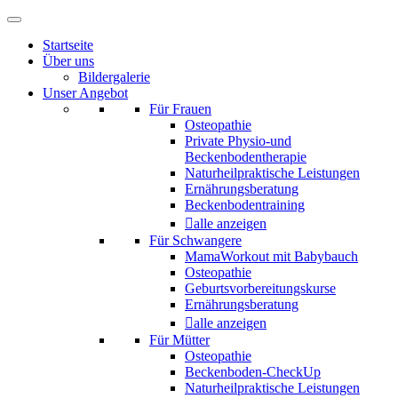
Startseite
Über uns
Bildergalerie
Unser Angebot
Für Frauen
Osteopathie
Private Physio-und
Beckenbodentherapie
Naturheilpraktische Leistungen
Ernährungsberatung
Beckenbodentraining
alle anzeigen
Für Schwangere
MamaWorkout mit Babybauch
Osteopathie
Geburtsvorbereitungskurse
Ernährungsberatung
alle anzeigen
Für Mütter
Osteopathie
Beckenboden-CheckUp
Naturheilpraktische Leistungen