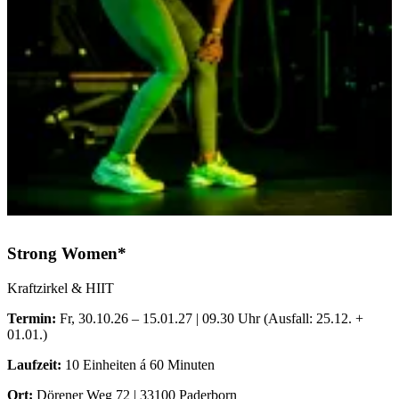
Strong Women*
Kraftzirkel & HIIT
Termin:
Fr, 30.10.26 – 15.01.27 | 09.30 Uhr (Ausfall: 25.12. +
01.01.)
Laufzeit:
10 Einheiten á 60 Minuten
Ort:
Dörener Weg 72 | 33100 Paderborn