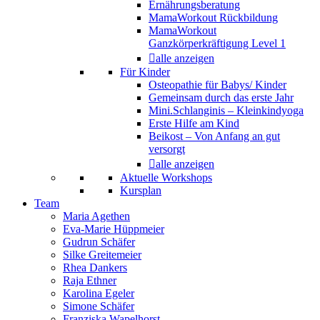
Ernährungsberatung
MamaWorkout Rückbildung
MamaWorkout
Ganzkörperkräftigung Level 1
alle anzeigen
Für Kinder
Osteopathie für Babys/ Kinder
Gemeinsam durch das erste Jahr
Mini.Schlanginis – Kleinkindyoga
Erste Hilfe am Kind
Beikost – Von Anfang an gut
versorgt
alle anzeigen
Aktuelle Workshops
Kursplan
Team
Maria Agethen
Eva-Marie Hüppmeier
Gudrun Schäfer
Silke Greitemeier
Rhea Dankers
Raja Ethner
Karolina Egeler
Simone Schäfer
Franziska Wapelhorst