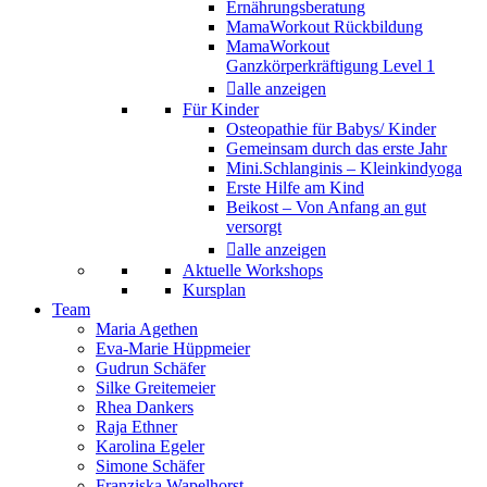
Ernährungsberatung
MamaWorkout Rückbildung
MamaWorkout
Ganzkörperkräftigung Level 1
alle anzeigen
Für Kinder
Osteopathie für Babys/ Kinder
Gemeinsam durch das erste Jahr
Mini.Schlanginis – Kleinkindyoga
Erste Hilfe am Kind
Beikost – Von Anfang an gut
versorgt
alle anzeigen
Aktuelle Workshops
Kursplan
Team
Maria Agethen
Eva-Marie Hüppmeier
Gudrun Schäfer
Silke Greitemeier
Rhea Dankers
Raja Ethner
Karolina Egeler
Simone Schäfer
Franziska Wapelhorst