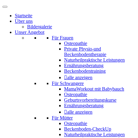
Startseite
Über uns
Bildergalerie
Unser Angebot
Für Frauen
Osteopathie
Private Physio-und
Beckenbodentherapie
Naturheilpraktische Leistungen
Ernährungsberatung
Beckenbodentraining
alle anzeigen
Für Schwangere
MamaWorkout mit Babybauch
Osteopathie
Geburtsvorbereitungskurse
Ernährungsberatung
alle anzeigen
Für Mütter
Osteopathie
Beckenboden-CheckUp
Naturheilpraktische Leistungen