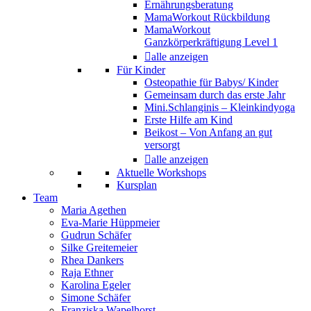
Ernährungsberatung
MamaWorkout Rückbildung
MamaWorkout
Ganzkörperkräftigung Level 1
alle anzeigen
Für Kinder
Osteopathie für Babys/ Kinder
Gemeinsam durch das erste Jahr
Mini.Schlanginis – Kleinkindyoga
Erste Hilfe am Kind
Beikost – Von Anfang an gut
versorgt
alle anzeigen
Aktuelle Workshops
Kursplan
Team
Maria Agethen
Eva-Marie Hüppmeier
Gudrun Schäfer
Silke Greitemeier
Rhea Dankers
Raja Ethner
Karolina Egeler
Simone Schäfer
Franziska Wapelhorst