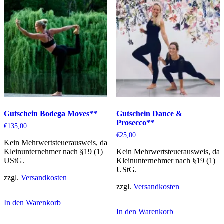
Gutschein Bodega Moves**
Gutschein Dance &
Prosecco**
€
135,00
€
25,00
Kein Mehrwertsteuerausweis, da
Kleinunternehmer nach §19 (1)
Kein Mehrwertsteuerausweis, da
UStG.
Kleinunternehmer nach §19 (1)
UStG.
zzgl.
Versandkosten
zzgl.
Versandkosten
In den Warenkorb
In den Warenkorb