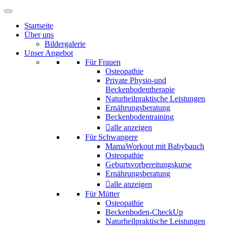
Startseite
Über uns
Bildergalerie
Unser Angebot
Für Frauen
Osteopathie
Private Physio-und
Beckenbodentherapie
Naturheilpraktische Leistungen
Ernährungsberatung
Beckenbodentraining
alle anzeigen
Für Schwangere
MamaWorkout mit Babybauch
Osteopathie
Geburtsvorbereitungskurse
Ernährungsberatung
alle anzeigen
Für Mütter
Osteopathie
Beckenboden-CheckUp
Naturheilpraktische Leistungen