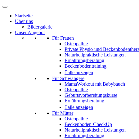
Startseite
Über uns
Bildergalerie
Unser Angebot
Für Frauen
Osteopathie
Private Physio-und Beckenbodenther
Naturheilpraktische Leistungen
Ernährungsberatung
Beckenbodentraining
alle anzeigen
Für Schwangere
MamaWorkout mit Babybauch
Osteopathie
Geburtsvorbereitungskurse
Ernährungsberatung
alle anzeigen
Für Mütter
Osteopathie
Beckenboden-CheckUp
Naturheilpraktische Leistungen
Ernährungsberatung