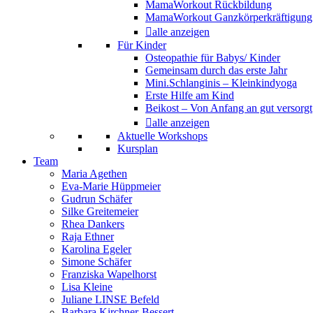
MamaWorkout Rückbildung
MamaWorkout Ganzkörperkräftigung
alle anzeigen
Für Kinder
Osteopathie für Babys/ Kinder
Gemeinsam durch das erste Jahr
Mini.Schlanginis – Kleinkindyoga
Erste Hilfe am Kind
Beikost – Von Anfang an gut versorgt
alle anzeigen
Aktuelle Workshops
Kursplan
Team
Maria Agethen
Eva-Marie Hüppmeier
Gudrun Schäfer
Silke Greitemeier
Rhea Dankers
Raja Ethner
Karolina Egeler
Simone Schäfer
Franziska Wapelhorst
Lisa Kleine
Juliane LINSE Befeld
Barbara Kirchner-Bessert