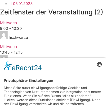
06.01.2023
Zeitfenster der Veranstaltung (2)
Mittwoch
9:00
-
10:30
hschwarze
Mittwoch
10:45
-
12:15
hschwarze
Zurück
Voriger
Geburtsvorbereitung
Nächster
MamaWorkout Outdoor Level 2
Nächster
Startseite
Impressum
Datenschutzerklärung
Barrierefreiheitserklärung
Vertrag widerrufen